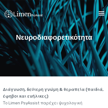
Νευροδιαφορετικότητα
Διάγνωση, δεύτερη γνώμη & θεραπεία (παιδιά,
έφηβοι και ενήλικες)
Το Limen PsyAssist παρέχει ψυχολογική